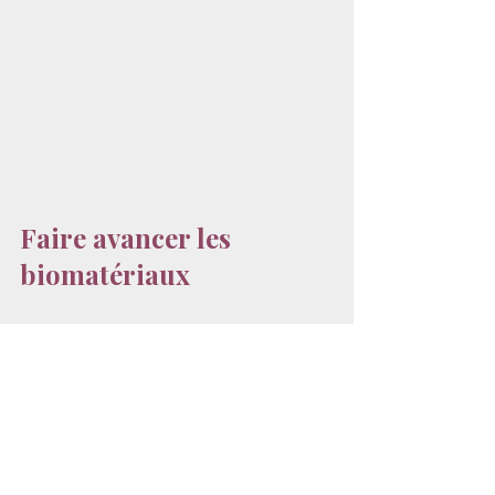
Faire avancer les 
biomatériaux
Vous souhaitez explorer les biomatériaux 
issus du raisin pour des applications dans 
la mode, les accessoires, les intérieurs, la 
mobilité ou le packaging de luxe?
Découvrez la Matériauthèque Planet of 
the Grapes ou contactez-nous pour 