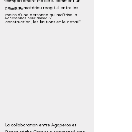
comportement matière: comment un 
nouveau matériau réagit-il entre les 
Chaussure
mains d’une personne qui maîtrise la 
Accessoires pour animaux
construction, les finitions et le détail?
La collaboration entre 
Agaperos
 et 
Planet of the Grapes
 a commencé ainsi.