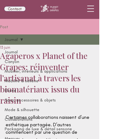
Contact
Post
Journal
13 juin
Journal
Agaperos x Planet of the
Canyon
Grapes: réinventer
Mobilier, intérieurs & applications
l’artisanat à travers les
Mobilité & sellerie
biomatériaux issus du
Eloïne
raisin
Sacs, accessoires & objets
Mode & silhouette
Certaines collaborations naissent d’une 
Collaborations
esthétique partagée. D’autres 
Packaging de luxe & détail sensorie
commencent par une question de 
Mercury