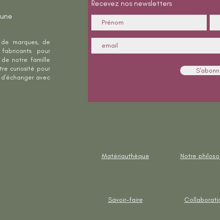
Recevez nos newsletters
 une
, de marques, de
fabricants pour
 de notre famille
re curiosité pour
S'abonn
s d'échanger avec
Matériauthèque
Notre philos
Savoir-faire
Collaborati