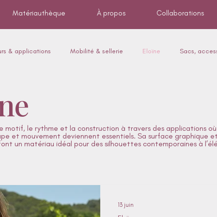
Matériauthèque
À propos
Collaborations
eurs & applications
Mobilité & sellerie
Eloïne
Sacs, access
ïne
ons
Packaging de luxe & détail sensorie
Mercury
Chauss
le motif, le rythme et la construction à travers des applications où
pe et mouvement deviennent essentiels. Sa surface graphique et
 font un matériau idéal pour des silhouettes contemporaines à l’é
13 juin