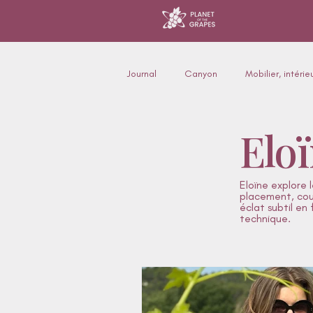
Journal
Canyon
Mobilier, intéri
Elo
Mode & silhouette
Collaborati
Eloïne explore 
Accessoires pour animaux
placement, cou
éclat subtil en
technique.